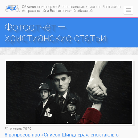
Объединение церквей
евангельских христиан-баптистов
Астраханской и Волгоградской областей
Фотоотчёт —
христианские статьи
31 января 2019
8 вопросов про «Список Шиндлера»: спектакль о