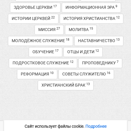
17
9
ЗДОРОВЬЕ ЦЕРКВИ
ИНФОРМАЦИОННАЯ ЭРА
22
12
ИСТОРИИ ЦЕРКВЕЙ
ИСТОРИЯ ХРИСТИАНСТВА
27
15
МИССИЯ
МОЛИТВА
18
13
МОЛОДЁЖНОЕ СЛУЖЕНИЕ
НАСТАВНИЧЕСТВО
17
12
ОБУЧЕНИЕ
ОТЦЫ И ДЕТИ
12
7
ПОДРОСТКОВОЕ СЛУЖЕНИЕ
ПРОПОВЕДНИКУ
10
16
РЕФОРМАЦИЯ
СОВЕТЫ СЛУЖИТЕЛЮ
13
ХРИСТИАНСКИЙ БРАК
Сайт использует файлы cookie.
Подробнее
2014—2026
Медиа служение
baptist-volga.ru