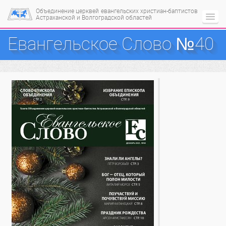
Объединение церквей
евангельских христиан-баптистов
Астраханской и Волгоградской областей
Евангельское Слово №40