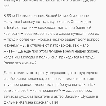
или мужа. Вы можете спросить: «И это всё»? Да, это
всё.
В 89-м Псалме человек Божий Моисей искренне
жалуется Господу на то, какую жизнь Он нам дал:
«Дней лет наших — семьдесят лет, а при большей
крепости — восемьдесят лет; и самая лучшая пора их
— труд и болезнь». Моисей честно задаёт Богу вопрос:
«Почему мы, в отличие от патриархов, так мало
живём? Да ещё при этом лучшее время нашей жизни,
когда мы молоды и полны сил, приходится на труд?
Разве это жизнь»?
Даже атеисты, которые утверждают, что труд сделал
из обезьяны человека, согласны с тем, что этот же
труд превращает человека в рабочую лошадь. «Так
есть ли в этой жизни праздник?» — задаёт вопрос
великий русский писатель и актёр Василий Шукшин в
фильме «Калина красная». Нет!