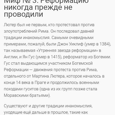
Миф № 3: Реформацию
никогда прежде не
проводили
Лютер был не первым, кто протестовал против
злоупотреблений Рима. Он последовал давней
традиции инакомыслия. Самыми очевидными
примерами, пожалуй, были Джон Уиклиф (умер в 1384),
так называемая «Утренняя звезда реформации» в
Англии, и Ян Гус (умер в 1415), реформатор из Богемии.
Гус стал выдающимся участником Богемской
Реформации — движения протеста против Рима,
отдельного от Мартина Лютера, которое началось в
конце 14 века в Праге и продолжилось военными
походами гуситов (одна из их групп позже стала
Моравскими братьями).
Существуют и другие традиции инакомыслия,
уходящие ещё дальше в прошлое, такие как