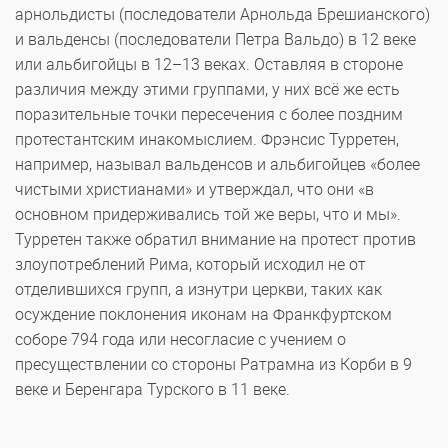
арнольдисты (последователи Арнольда Брешианского)
и вальденсы (последователи Петра Вальдо) в 12 веке
или альбигойцы в 12–13 веках. Оставляя в стороне
различия между этими группами, у них всё же есть
поразительные точки пересечения с более поздним
протестантским инакомыслием. Фрэнсис Турретен,
например, называл вальденсов и альбигойцев «более
чистыми христианами» и утверждал, что они «в
основном придерживались той же веры, что и мы».
Турретен также обратил внимание на протест против
злоупотреблений Рима, который исходил не от
отделившихся групп, а изнутри церкви, таких как
осуждение поклонения иконам на Франкфуртском
соборе 794 года или несогласие с учением о
пресуществлении со стороны Ратрамна из Корби в 9
веке и Беренгара Турского в 11 веке.