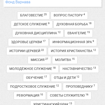
Фонд Варнава
25
4
БЛАГОВЕСТИЕ
ВОПРОС ПАСТОРУ
9
18
ДЕТСКОЕ СЛУЖЕНИЕ
ДУХОВНАЯ БОРЬБА
12
15
ДУХОВНАЯ ДИСЦИПЛИНА
ЕВАНГЕЛИЕ
17
9
ЗДОРОВЬЕ ЦЕРКВИ
ИНФОРМАЦИОННАЯ ЭРА
22
12
ИСТОРИИ ЦЕРКВЕЙ
ИСТОРИЯ ХРИСТИАНСТВА
27
15
МИССИЯ
МОЛИТВА
18
13
МОЛОДЁЖНОЕ СЛУЖЕНИЕ
НАСТАВНИЧЕСТВО
17
12
ОБУЧЕНИЕ
ОТЦЫ И ДЕТИ
12
7
ПОДРОСТКОВОЕ СЛУЖЕНИЕ
ПРОПОВЕДНИКУ
10
16
РЕФОРМАЦИЯ
СОВЕТЫ СЛУЖИТЕЛЮ
13
ХРИСТИАНСКИЙ БРАК