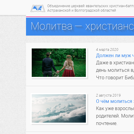
Объединение церквей
евангельских христиан-бап
Астраханской и Волгоградской областей
Молитва — христианск
4 марта 2020
Должен ли муж 
Даже в христиан
день молиться в
Что говорит Биб
2 августа 2019
О чём молиться 
Как уже взрослы
родителей. Моли
почтение.