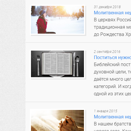
31 декабря 2018
Молитвенная нед
В церквях Росси
традиционная мо
до Рождества Х
2 сентября 2016
Поститься нужно
Библейский пост
духовной цели, т
даётся много це
категорий. И ког
одной из этих це
1 января 2015
Молитвенная нед
В нашем братств