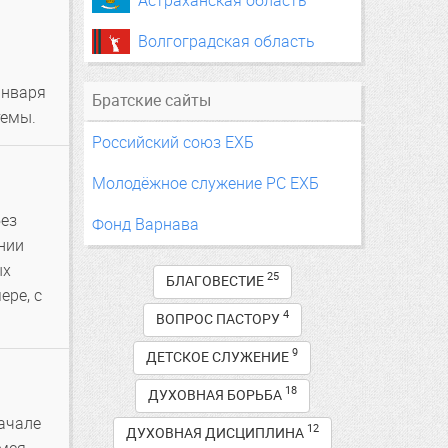
Астраханская область
Волгоградская область
января
Братские сайты
темы.
Российский союз ЕХБ
Молодёжное служение РС ЕХБ
без
Фонд Варнава
ании
ых
25
БЛАГОВЕСТИЕ
ере, с
4
ВОПРОС ПАСТОРУ
9
ДЕТСКОЕ СЛУЖЕНИЕ
18
ДУХОВНАЯ БОРЬБА
ачале
12
ДУХОВНАЯ ДИСЦИПЛИНА