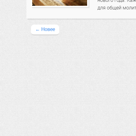
нового года. Ка
для общей моли
←
Новее