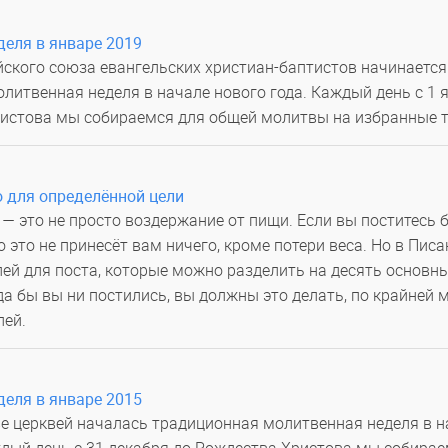
еля в январе 2019
йского союза евангельских христиан-баптистов начинается
литвенная неделя в начале нового года. Каждый день с 1 
ристова мы собираемся для общей молитвы на избранные 
 для определённой цели
 — это не просто воздержание от пищи. Если вы поститесь 
о это не принесёт вам ничего, кроме потери веса. Но в Пис
лей для поста, которые можно разделить на десять основн
да бы вы ни постились, вы должны это делать, по крайней м
лей.
еля в январе 2015
е церквей началась традиционная молитвенная неделя в н