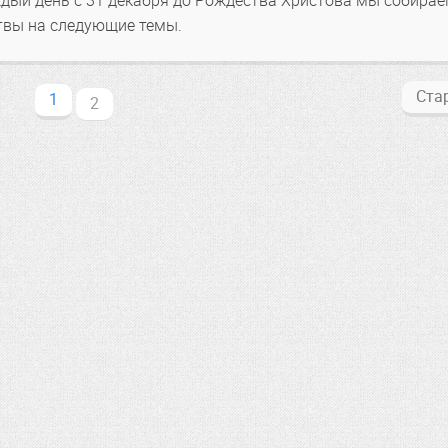
ждый день с 31 декабря до Рождества Христова мы собира
твы на следующие темы.
Ста
1
2