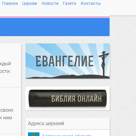
Главное
Церкви
Новости
Газета
Контакты
аждый
ости.
.
 своих
к ним
Адреса церквей