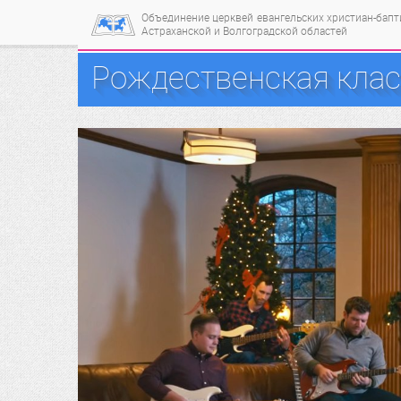
Объединение церквей
евангельских христиан-бап
Астраханской и Волгоградской областей
Рождественская класс