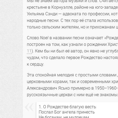
Мы не знаем автора музыки и слов. Считается
крестьяне в Корнуэлле, районе на юго-западе
Уильяма Сэнди — адвоката по профессии, кот
народные песни. С тех пор её стала использо
только сельским жителям, но и прихожанам ц
Слово
Noel
в названии песни означает «Рожд
построен на том, как узнали о рождении Христ
11
). Кем бы ни был её автор, он явно не углу
чудом, что сделало первое Рождество настоя
к сердцу.
Эта спокойная мелодия с простыми словами д
церковными хорами, так и современными хр
Александрович Ясько примерно в 1950–1960-х
русскоязычные церкви с ним ещё не знакомы
1. О Рождестве благую весть
Послал Бог ангела принесть
Не богачам, не мудрецам,