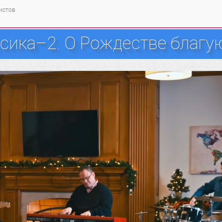
тистов
ика–2. О Рождестве благую 