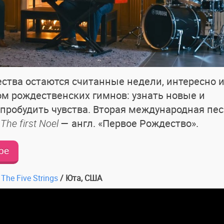
ства остаются считанные недели, интересно 
 рождественских гимнов: узнать новые и
 пробудить чувства. Вторая международная пе
я
The first Noel
— англ. «Первое Рождество».
be
/
The Five Strings
/ Юта, США