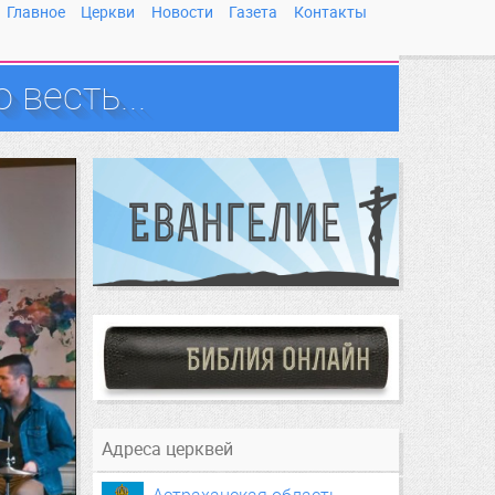
Главное
Церкви
Новости
Газета
Контакты
весть...
Адреса церквей