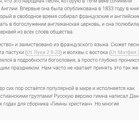
, что это народная песня, которую в 16-м веке сочинили
 Англии. Впервые она была опубликована в 1833 году в кни
орый в свободное время собирал французские и английски
вать в богослужении англиканская церковь, и она полюбила
ерквей из всех слоёв общества.
ество» и заимствовано из французского языка. Сюжет песн
а пастухи (
От Луки 2:8-20
) и волхвы с востока (
От Матфея 2
блялся в подробности богословия, а просто глубоко проникс
щим праздником. Нам часто не хватает принять это так же
о сих пор остаётся популярной в мире и исполняется как
истианскими группами! Русскую версию гимна написал Да
 годах для сборника «Гимны христиан». Но многие
.