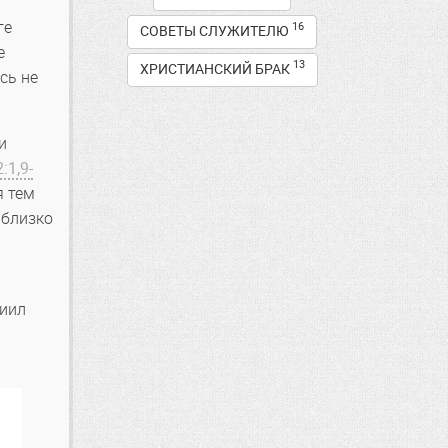
ге
16
СОВЕТЫ СЛУЖИТЕЛЮ
е
13
ХРИСТИАНСКИЙ БРАК
сь не
и
:1,9-
я тем
 близко
ниил