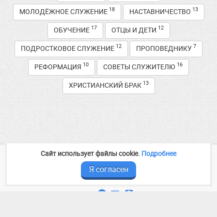
18
13
МОЛОДЁЖНОЕ СЛУЖЕНИЕ
НАСТАВНИЧЕСТВО
17
12
ОБУЧЕНИЕ
ОТЦЫ И ДЕТИ
12
7
ПОДРОСТКОВОЕ СЛУЖЕНИЕ
ПРОПОВЕДНИКУ
10
16
РЕФОРМАЦИЯ
СОВЕТЫ СЛУЖИТЕЛЮ
13
ХРИСТИАНСКИЙ БРАК
Сайт использует файлы cookie.
Подробнее
2014—2026
Медиа служение
baptist-volga.ru
Контакты и реквизиты
Я согласен
Следите за новостями в соцсетях




Политика конфиденциальности