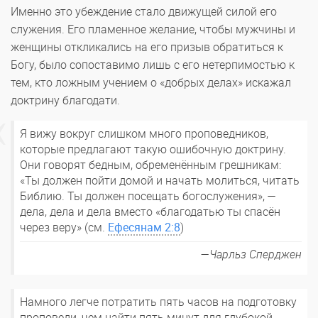
Именно это убеждение стало движущей силой его
служения. Его пламенное желание, чтобы мужчины и
женщины откликались на его призыв обратиться к
Богу, было сопоставимо лишь с его нетерпимостью к
тем, кто ложным учением о «добрых делах» искажал
доктрину благодати.
Я вижу вокруг слишком много проповедников,
которые предлагают такую ошибочную доктрину.
Они говорят бедным, обременённым грешникам:
«Ты должен пойти домой и начать молиться, читать
Библию. Ты должен посещать богослужения», —
дела, дела и дела вместо «благодатью ты спасён
через веру» (см.
Ефесянам 2:8
)
Чарльз Сперджен
Намного легче потратить пять часов на подготовку
проповеди, чем найти пять минут для глубокой