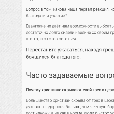
Вопрос в том, какова наша первая реакция, к
благодать и участие?
Евангелие не даёт нам возможности выбрать 
достаточно долго сидели наедине со своим гр
кто-то, кто готов остаться.
Перестаньте ужасаться, находя гр
боящихся благодатью.
Часто задаваемые воп
Почему христиане скрывают свой грех в цер
Большинство христиан скрывают грех в церк
духовного здоровья больше, чем честную бор
постыдному, а не как к норме, люди быстро у