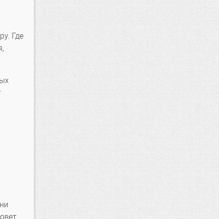
ру. Где
,
вых
т
Они
овет.