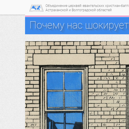
Объединение церквей
евангельских христиан-бап
Астраханской и Волгоградской областей
Почему нас шокирует