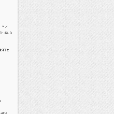
и мы
ние, а
лять
ь
ание.