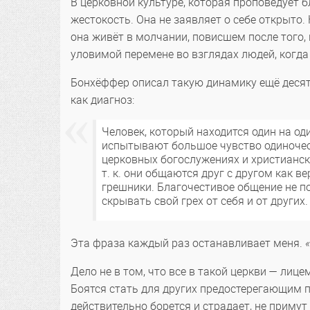
В церковной культуре, которая проповедует б
жестокость. Она не заявляет о себе открыто.
она живёт в молчании, повисшем после того,
уловимой перемене во взглядах людей, когда
Бонхёффер описал такую динамику ещё десятил
как диагноз:
Человек, который находится один на оди
испытывают большое чувство одиночест
церковных богослужениях и христианс
т. к. они общаются друг с другом как в
грешники. Благочестивое общение не 
скрывать свой грех от себя и от други
Эта фраза каждый раз останавливает меня.
Дело не в том, что все в такой церкви — лиц
Боятся стать для других предостерегающим п
действительно борется и страдает, не примут 