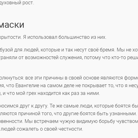
духовный рост.
маски
рытости. Я использовал большинство из них.
узой для людей, которые и так несут своё бремя. Мы не хо
траняли от возможностей служения, потому что кто-то реши
толкнуться: все эти причины в своей основе являются форм
, что Евангелие на самом деле не покрывает то, что я несу
, и что мой грех находится как раз за ними.
тносимся друг к другу. Те же самые люди, которые боятся б
являются причиной того, что другие боятся быть узнанными
ровенности. Мы встречаем чужую видимую борьбу чувство
 людей сожалеть о своей честности.