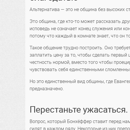
Альтернатива — это не община без высоких с
Это община, где кто-то может рассказать друг
исповедь не означает конец служения или ко
потому что каждый в комнате знает, что он т
Такое общение трудно построить. Оно требует
заплатить цену за то, чтобы сделать первый
честность нормой, вместо того чтобы проец
чувствовать себя единственными сломленным
Но это единственный вид общины, где Еванге
предназначено.
Перестаньте ужасаться.
Вопрос, который Бонхёффер ставит перед нами
сидят в каждом ряду. Некоторые из них преп