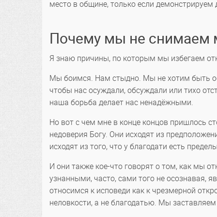
место в общине, только если демонстрируем 
Почему мы не снимаем 
Я знаю причины, по которым мы избегаем отк
Мы боимся. Нам стыдно. Мы не хотим быть об
чтобы нас осуждали, обсуждали или тихо отс
наша борьба делает нас ненадёжными.
Но вот с чем мне в конце концов пришлось с
недоверия Богу. Они исходят из предположения
исходят из того, что у благодати есть пределы
И они также кое-что говорят о том, как мы о
узнанными, часто, сами того не осознавая, 
относимся к исповеди как к чрезмерной отк
неловкости, а не благодатью. Мы заставляем