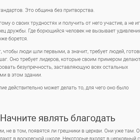
тандартов. Это община без притворства.
ому о своих трудностях и получить от него участие, а не иг
нец дружбы. Где борющийся человек не вызывает удивления
оже борется.
, чтобы люди шли первыми, а значит, требует людей, гото
 шаг. Оно требует лидеров, которые своим примером делаю
ировать безупречность, заставляющую всех остальных
и в этом здании.
лие действительно может делать то, для чего оно было
 Начните являть благодать
, не в том, появятся ли грешники в церкви. Они уже там. 
одают в воскресной школе. Некоторые входят в церковный с