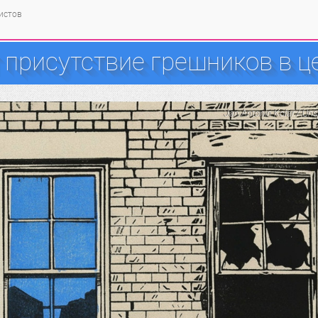
тистов
 присутствие грешников в ц
Jan Antonin Kolar / Un