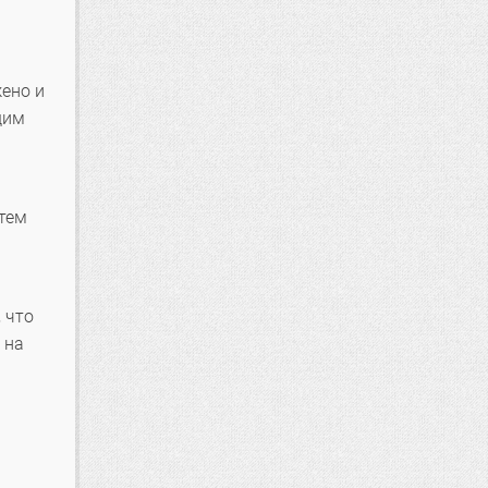
жено и
щим
 тем
 что
 на