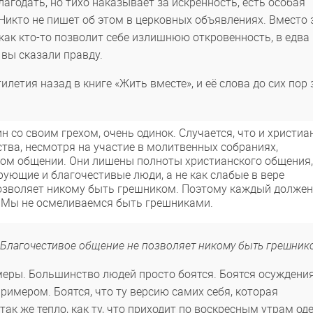
лагодать, но тихо наказывает за искренность, есть особая
 Никто не пишет об этом в церковных объявлениях. Вместо 
 как кто-то позволит себе излишнюю откровенность, в едва
 вы сказали правду.
етия назад в книге «Жить вместе», и её слова до сих пор 
н со своим грехом, очень одинок. Случается, что и христиа
ва, несмотря на участие в молитвенных собраниях,
ком общении. Они лишены полноты христианского общения,
ерующие и благочестивые люди, а не как слабые в вере
позволяет никому быть грешником. Поэтому каждый должен
х. Мы не осмеливаемся быть грешниками.
«Благочестивое общение не позволяет никому быть грешник
емеры. Большинство людей просто боятся. Боятся осуждения
римером. Боятся, что ту версию самих себя, которая
так же тепло, как ту, что приходит по воскресным утрам од