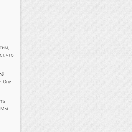
тим,
л, что
ой
. Они
ыть
. Мы
м