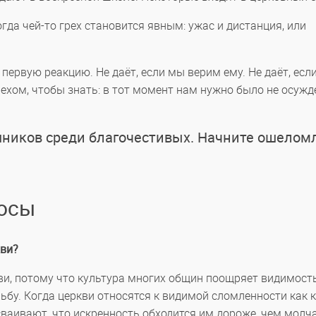
огда чей-то грех становится явным: ужас и дистанция, или
первую реакцию. Не даёт, если мы верим ему. Не даёт, есл
ехом, чтобы знать: в тот момент нам нужно было не осужде
ешников среди благочестивых. Начните ошелом
росы
кви?
ви, потому что культура многих общин поощряет видимост
ьбу. Когда церкви относятся к видимой сломленности как к
сваивают, что искренность обходится им дороже, чем молч