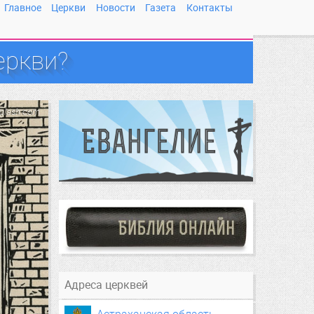
Главное
Церкви
Новости
Газета
Контакты
еркви?
splash.com
Адреса церквей