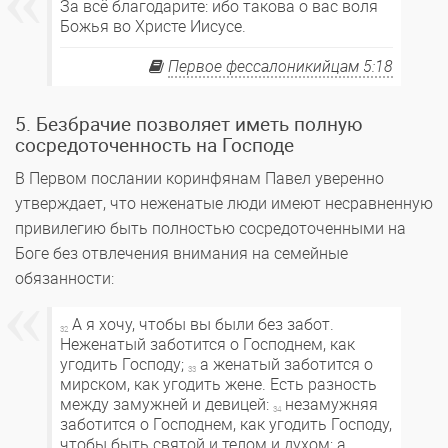
За всё благодарите: ибо такова о вас воля
Божья во Христе Иисусе.
Первое фессалоникийцам 5:18
5. Безбрачие позволяет иметь полную
сосредоточенность на Господе
В Первом послании коринфянам Павел уверенно
утверждает, что неженатые люди имеют несравненную
привилегию быть полностью сосредоточенными на
Боге без отвлечения внимания на семейные
обязанности:
А я хочу, чтобы вы были без забот.
32
Неженатый заботится о Господнем, как
угодить Господу;
а женатый заботится о
33
мирском, как угодить жене. Есть разность
между замужней и девицей:
незамужняя
34
заботится о Господнем, как угодить Господу,
чтобы быть святой и телом и духом; а