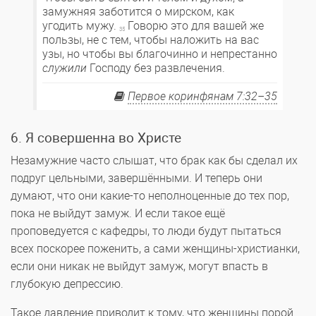
замужняя заботится о мирском, как
угодить мужу.
Говорю это для вашей же
35
пользы, не с тем, чтобы наложить на вас
узы, но чтобы вы благочинно и непрестанно
служили
Господу без развлечения.
Первое коринфянам 7:32–35
6. Я совершенна во Христе
Незамужние часто слышат, что брак как бы сделал их
подруг цельными, завершёнными. И теперь они
думают, что они какие-то неполноценные до тех пор,
пока не выйдут замуж. И если такое ещё
проповедуется с кафедры, то люди будут пытаться
всех поскорее поженить, а сами женщины-христианки,
если они никак не выйдут замуж, могут впасть в
глубокую депрессию.
Такое давление приводит к тому, что женщины порой