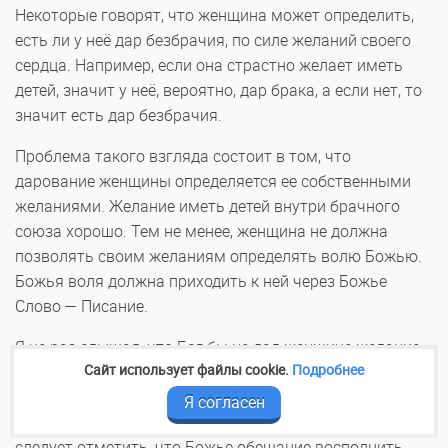
Некоторые говорят, что женщина может определить,
есть ли у неё дар безбрачия, по силе желаний своего
сердца. Например, если она страстно желает иметь
детей, значит у неё, вероятно, дар брака, а если нет, то
значит есть дар безбрачия.
Проблема такого взгляда состоит в том, что
дарование женщины определяется ее собственными
желаниями. Желание иметь детей внутри брачного
союза хорошо. Тем не менее, женщина не должна
позволять своим желаниям определять волю Божью.
Божья воля должна приходить к ней через Божье
Слово — Писание.
Я не раз слышал, что Бог бы не дал женщине желание
Сайт использует файлы cookie.
Подробнее
выйти замуж и родить детей, если бы Он не желал бы
обеспечить её супругом. Поэтому, если у тебя есть
Я согласен
желание, значит ожидай восполнения твоих нужд. Но
следует отметить, что Божье обещание восполнить