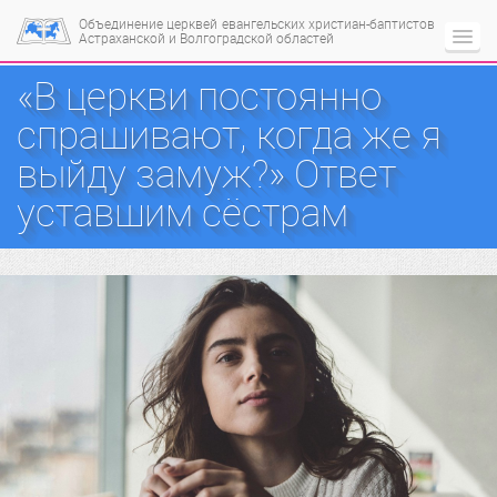
Объединение церквей
евангельских христиан-баптистов
Астраханской и Волгоградской областей
«В церкви постоянно
спрашивают, когда же я
выйду замуж?» Ответ
уставшим сёстрам