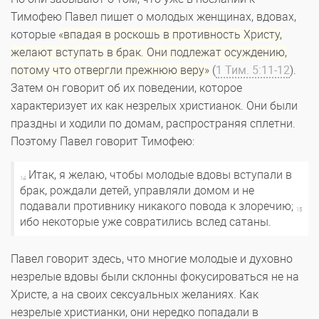
Тимофею Павел пишет о молодых женщинах, вдовах,
которые
«впадая в роскошь в противность Христу,
желают вступать в брак. Они подлежат осуждению,
потому что отвергли прежнюю веру»
(
1 Тим. 5:11-12
).
Затем он говорит об их поведении, которое
характеризует их как незрелых христианок. Они были
праздны и ходили по домам, распространяя сплетни.
Поэтому Павел говорит Тимофею:
Итак, я желаю, чтобы молодые вдовы вступали в
14
брак, рождали детей, управляли домом и не
подавали противнику никакого повода к злоречию;
15
ибо некоторые уже совратились вслед сатаны.
Павел говорит здесь, что многие молодые и духовно
незрелые вдовы были склонны фокусироваться не на
Христе, а на своих сексуальных желаниях. Как
незрелые христианки, они нередко попадали в