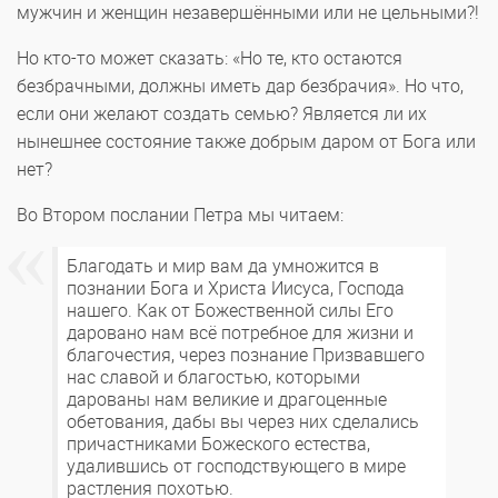
мужчин и женщин незавершёнными или не цельными?!
Но кто-то может сказать: «Но те, кто остаются
безбрачными, должны иметь дар безбрачия». Но что,
если они желают создать семью? Является ли их
нынешнее состояние также добрым даром от Бога или
нет?
Во Втором послании Петра мы читаем:
Благодать и мир вам да умножится в
познании Бога и Христа Иисуса, Господа
нашего. Как от Божественной силы Его
даровано нам всё потребное для жизни и
благочестия, через познание Призвавшего
нас славой и благостью, которыми
дарованы нам великие и драгоценные
обетования, дабы вы через них сделались
причастниками Божеского естества,
удалившись от господствующего в мире
растления похотью.