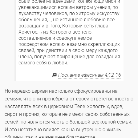
были более младенцами, колеблющимися и
увлекающимися всяким ветром учения, по
лукавству человеков, по хитрому искусству
обольщения,
но истинною любовью все
15
возращали в Того, Который есть глава
Христос,
из Которого всё тело,
16
составляемое и совокупляемое
посредством всяких взаимно скрепляющих
связей, при действии в свою меру каждого
члена, получает приращение для созидания
самого себя в любви.
Послание ефесянам 4:12-16
Но нередко церкви настолько сфокусированы на
семьях, что они пренебрегают своей ответственностью
наставлять всех в церковном Теле: холостых, вдов,
сирот и прочих, которые не имеют своих собственных
семей, но являются частью большой церковной семьи.
И это негативно влияет как на внутреннюю жизнь
общины, так и на внешнее благовестие.