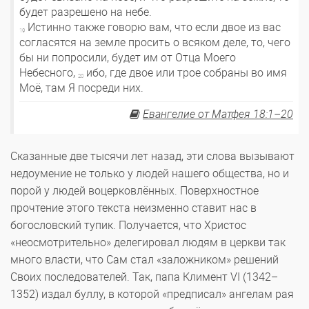
будет разрешено на небе.
Истинно также говорю вам, что если двое из вас
19
согласятся на земле просить о всяком деле, то, чего
бы ни попросили, будет им от Отца Моего
Небесного,
ибо, где двое или трое собраны во имя
20
Моё, там Я посреди них.
Евангелие от Матфея 18:1–20
Сказанные две тысячи лет назад, эти слова вызывают
недоумение не только у людей нашего общества, но и
порой у людей воцерковлённых. Поверхностное
прочтение этого текста неизменно ставит нас в
богословский тупик. Получается, что Христос
«неосмотрительно» делегировал людям в церкви так
много власти, что Сам стал «заложником» решений
Своих последователей. Так, папа Климент VI (1342–
1352) издал буллу, в которой «предписал» ангелам рая