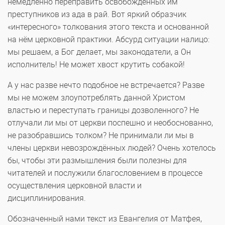
немедленно переправить освобождённых им
преступников из ада в рай. Вот яркий образчик
«интересного» толкования этого текста и основанной
на нём церковной практики. Абсурд ситуации налицо:
мы решаем, а Бог делает, мы законодатели, а Он
исполнитель! Не может хвост крутить собакой!
А у нас разве нечто подобное не встречается? Разве
мы не можем злоупотреблять данной Христом
властью и переступать границы дозволенного? Не
отлучали ли мы от церкви поспешно и необоснованно,
не разобравшись толком? Не принимали ли мы в
члены церкви невозрождённых людей? Очень хотелось
бы, чтобы эти размышления были полезны для
читателей и послужили благословением в процессе
осуществления церковной власти и
дисциплинирования.
Обозначенный нами текст из Евангелия от Матфея,