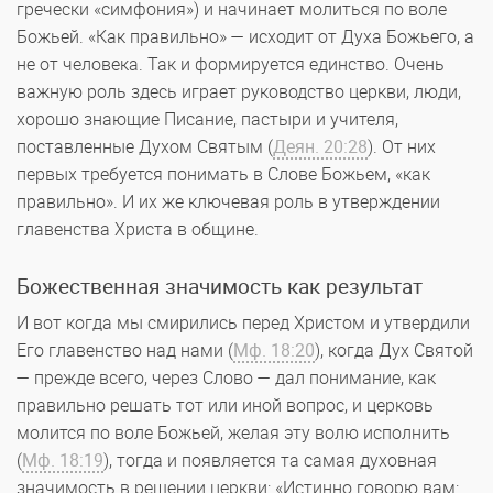
гречески «симфония») и начинает молиться по воле
Божьей. «Как правильно» — исходит от Духа Божьего, а
не от человека. Так и формируется единство. Очень
важную роль здесь играет руководство церкви, люди,
хорошо знающие Писание, пастыри и учителя,
поставленные Духом Святым (
Деян. 20:28
). От них
первых требуется понимать в Слове Божьем, «как
правильно». И их же ключевая роль в утверждении
главенства Христа в общине.
Божественная значимость как результат
И вот когда мы смирились перед Христом и утвердили
Его главенство над нами (
Мф. 18:20
), когда Дух Святой
— прежде всего, через Слово — дал понимание, как
правильно решать тот или иной вопрос, и церковь
молится по воле Божьей, желая эту волю исполнить
(
Мф. 18:19
), тогда и появляется та самая духовная
значимость в решении церкви: «Истинно говорю вам: