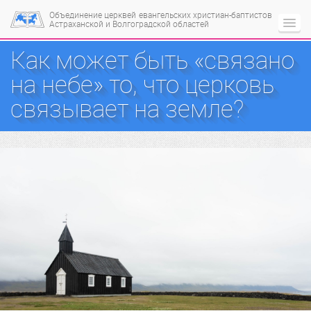
Объединение церквей
евангельских христиан-баптистов
Астраханской и Волгоградской областей
Как может быть «связано
на небе» то, что церковь
связывает на земле?