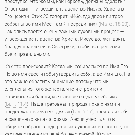
проступке. Что же мы, как церковь, должны сделать?
Ответ один — утвердить главенство Иисуса Христа в
Его церкви. Стих 20 говорит: «Ибо, где двое или трое
собраны во имя Моё, там Я посреди них» (
Матф. 18:20
).
Так описывается очень важный духовный процесс —
утверждение главенства Христа. Иисус должен взять
бразды правления в Свои руки, чтобы все решения
были правильными.
Как это происходит? Когда мы собираемся во Имя Его.
Не во имя своё, чтобы утвердить себя, а во Имя Его. На
это важно обратить внимание, потому что мы
слеплены из того же теста, что и строители
Вавилонской башни, мечтавшие создать себе имя
(
Быт. 11:4
). Наша греховная природа пока с нами и
продолжает воевать с духом (
Гал. 5:17
), проявляя себя
в различных видах эгоизма. А если учесть, что в
общине собраны люди разных духовных возрастов, то
картина становится ещё более сложной. Кто-то