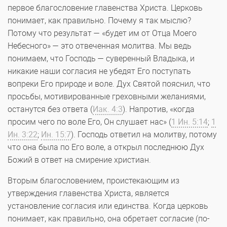
первое благословение главенства Христа. Церковь
понимает, как правильно. Почему я так мыслю?
Потому что результат — «будет им от Отца Моего
Небесного» — это отвеченная молитва. Мы ведь
понимаем, что Господь — суверенный Владыка, и
никакие наши согласия не убедят Его поступать
вопреки Его природе и воле. Дух Святой пояснил, что
просьбы, мотивированные греховными желаниями,
останутся без ответа (
Иак. 4:3
). Напротив, «когда
просим чего по воле Его, Он слушает нас» (
1 Ин. 5:14
;
1
Ин. 3:22
;
Ин. 15:7
). Господь ответил на молитву, потому
что она была по Его воле, а открыл последнюю Дух
Божий в ответ на смирение христиан.
Вторым благословением, проистекающим из
утверждения главенства Христа, является
установление согласия или единства. Когда церковь
понимает, как правильно, она обретает согласие (по-