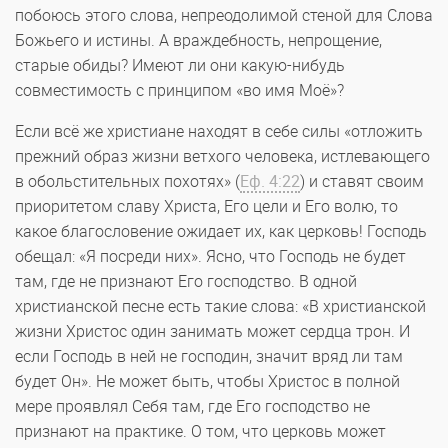
побоюсь этого слова, непреодолимой стеной для Слова
Божьего и истины. А враждебность, непрощение,
старые обиды? Имеют ли они какую-нибудь
совместимость с принципом «во имя Моё»?
Если всё же христиане находят в себе силы «отложить
прежний образ жизни ветхого человека, истлевающего
в обольстительных похотях» (
Еф. 4:22
) и ставят своим
приоритетом славу Христа, Его цели и Его волю, то
какое благословение ожидает их, как церковь! Господь
обещал: «Я посреди них». Ясно, что Господь не будет
там, где не признают Его господство. В одной
христианской песне есть такие слова: «В христианской
жизни Христос один занимать может сердца трон. И
если Господь в ней не господин, значит вряд ли там
будет Он». Не может быть, чтобы Христос в полной
мере проявлял Себя там, где Его господство не
признают на практике. О том, что церковь может