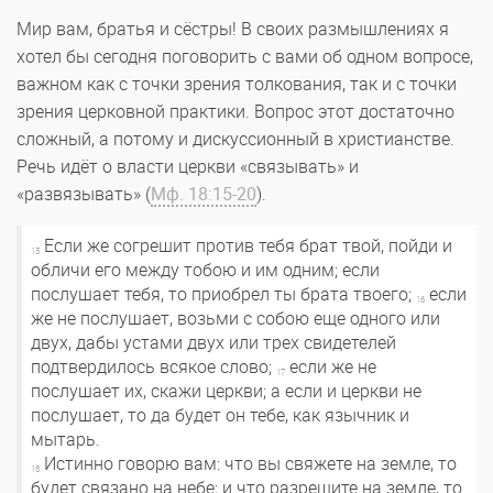
Мир вам, братья и сёстры! В своих размышлениях я
хотел бы сегодня поговорить с вами об одном вопросе,
важном как с точки зрения толкования, так и с точки
зрения церковной практики. Вопрос этот достаточно
сложный, а потому и дискуссионный в христианстве.
Речь идёт о власти церкви «связывать» и
«развязывать» (
Мф. 18:15-20
).
Если же согрешит против тебя брат твой, пойди и
15
обличи его между тобою и им одним; если
послушает тебя, то приобрел ты брата твоего;
если
16
же не послушает, возьми с собою еще одного или
двух, дабы устами двух или трех свидетелей
подтвердилось всякое слово;
если же не
17
послушает их, скажи церкви; а если и церкви не
послушает, то да будет он тебе, как язычник и
мытарь.
Истинно говорю вам: что вы свяжете на земле, то
18
будет связано на небе; и что разрешите на земле, то