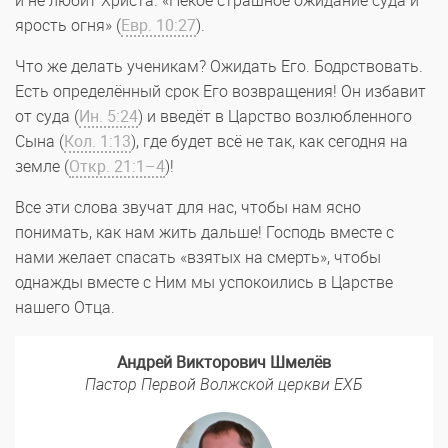
и не любит Христа. «Некое страшное ожидание суда и
ярость огня» (
Евр. 10:27
).
Что же делать ученикам? Ожидать Его. Бодрствовать.
Есть определённый срок Его возвращения! Он избавит
от суда (
Ин. 5:24
) и введёт в Царство возлюбленного
Сына (
Кол. 1:13
), где будет всё не так, как сегодня на
земле (
Откр. 21:1–4
)!
Все эти слова звучат для нас, чтобы нам ясно
понимать, как нам жить дальше! Господь вместе с
нами желает спасать «взятых на смерть», чтобы
однажды вместе с Ним мы успокоились в Царстве
нашего Отца.
Андрей Викторович Шмелёв
Пастор Первой Волжской церкви ЕХБ