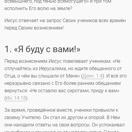
Всевышнего, под тенью Всемогущего» и при том
исполнить Его волю на земле?
Иисус отвечает на запрос Своих учеников всех времён
перед Своим вознесением!
1. «Я буду с вами!»
Перед вознесением Иисус повелевает ученикам: «Не
отлучайтесь из Иерусалима, но ждите обещанного от
Отца, о чём вы слышали от Меня» (
Деян. 1:4
). И всё это
неразрывно связано с Его более ранним обещанием
вернуться: «Не оставлю вас сиротами, приду к вам»
(
Ин. 14:18
).
За время, проведённое вместе, ученики привыкли к
своему Учителю. Он стал их другом и опорой. В Нём
они находили ответы на свои вопросы. Он успокаивал