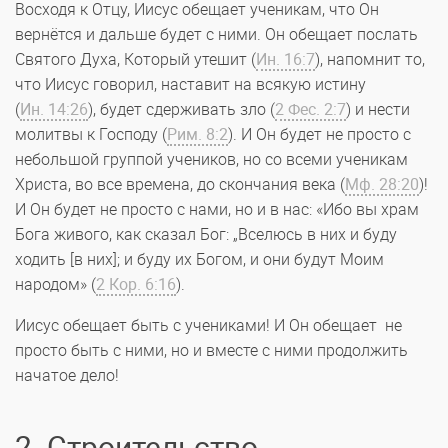
Восходя к Отцу, Иисус обещает ученикам, что Он
вернётся и дальше будет с ними. Он обещает послать
Святого Духа, Который утешит (
Ин. 16:7
), напомнит то,
что Иисус говорил, наставит на всякую истину
(
Ин. 14:26
), будет сдерживать зло (
2 Фес. 2:7
) и нести
молитвы к Господу (
Рим. 8:2
). И Он будет не просто с
небольшой группой учеников, но со всеми ученикам
Христа, во все времена, до скончания века (
Мф. 28:20
)!
И Он будет не просто с нами, но и в нас: «Ибо вы храм
Бога живого, как сказал Бог: „Вселюсь в них и буду
ходить [в них]; и буду их Богом, и они будут Моим
народом» (
2 Кор. 6:16
).
Иисус обещает быть с учениками! И Он обещает не
просто быть с ними, но и вместе с ними продолжить
начатое дело!
2. Строительство