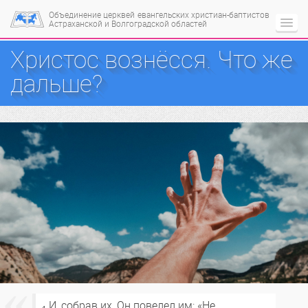
Объединение церквей
евангельских христиан-баптистов
Астраханской и Волгоградской областей
Христос вознёсся. Что же
дальше?
₄ И, собрав их, Он повелел им: «Не