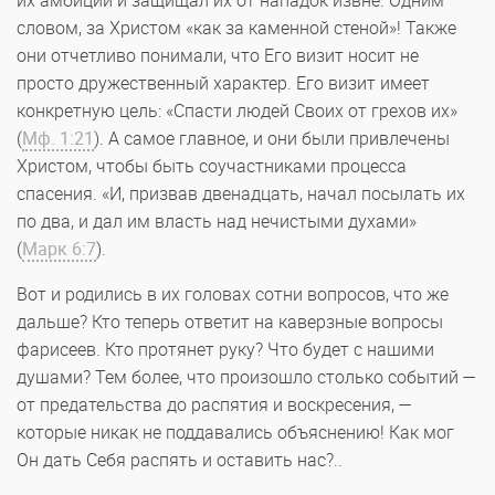
их амбиции и защищал их от нападок извне. Одним
словом, за Христом «как за каменной стеной»! Также
они отчетливо понимали, что Его визит носит не
просто дружественный характер. Его визит имеет
конкретную цель: «Спасти людей Своих от грехов их»
(
Мф. 1:21
). А самое главное, и они были привлечены
Христом, чтобы быть соучастниками процесса
спасения. «И, призвав двенадцать, начал посылать их
по два, и дал им власть над нечистыми духами»
(
Марк 6:7
).
Вот и родились в их головах сотни вопросов, что же
дальше? Кто теперь ответит на каверзные вопросы
фарисеев. Кто протянет руку? Что будет с нашими
душами? Тем более, что произошло столько событий —
от предательства до распятия и воскресения, —
которые никак не поддавались объяснению! Как мог
Он дать Себя распять и оставить нас?..