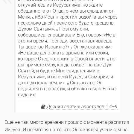
отлучайтесь из Иерусалима, но ждите
обещанного от Отца, о чём вы слышали от
Меня, ₅ ибо Иоанн крестил водой, а вы через
несколько дней после сего будете крещены
Духом Святым». ₆ Поэтому они,
собравшись, спрашивали Его, говоря: «Не в
это ли время, Господи, восстанавливаешь
Ты царство Израилю?» ₇ Он же сказал им:
«Не ваше дело знать времена или сроки,
которые Отец положил в Своей власти, ₈ но
вы примете силу, когда сойдёт на вас Дух
Святой; и будете Мне свидетелями в
Иерусалиме, и во всей Иудее, и Самарии, и
даже до края земли». ₉ Сказав это, Он
поднялся в глазах их, и облако взяло Его из
вида их.
Деяния святых апостолов 1:4–9
Ещё не так много времени прошло с момента распятия
Иисуса. И несмотря на то, что Он являлся ученикам на