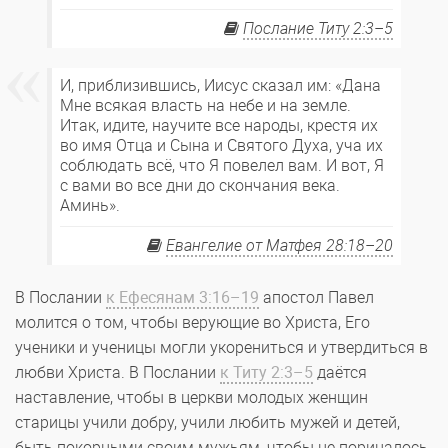
Послание Титу 2:3–5
И, приблизившись, Иисус сказал им: «Дана
Мне всякая власть на небе и на земле.
Итак, идите, научите все народы, крестя их
во имя Отца и Сына и Святого Духа, уча их
соблюдать всё, что Я повелел вам. И вот, Я
с вами во все дни до скончания века.
Аминь».
Евангелие от Матфея 28:18–20
В Послании
к Ефесянам 3:16–19
апостол Павел
молится о том, чтобы верующие во Христа, Его
ученики и ученицы могли укорениться и утвердиться в
любви Христа. В Послании
к Титу 2:3–5
даётся
наставление, чтобы в церкви молодых женщин
старицы учили добру, учили любить мужей и детей,
быть покорными своим мужьям, чтобы не порицалось