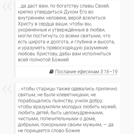
…да даст вам, по богатству славы Своей,
крепко утвердиться Духом Его во
внутреннем человеке, верой вселиться
Христу в сердца ваши, чтобы вы,
укоренённые и утверждённые в любви,
могли постигнуть со всеми святыми, что
есть
широта и долгота, и глубина и высота,
и уразуметь превосходящую разумение
любовь Христову, дабы вам исполниться
всей полнотой Божией.
Послание ефесянам 3:16–19
…чтобы старицы также одевались прилично
святым, не были клеветницами, не
порабощались пьянству, учили добру;
чтобы вразумляли молодых любить мужей,
любить детей, быть целомудренными,
чистыми, попечительными о доме,
добрыми, покорными своим мужьям, — да
не порицается слово Божие.