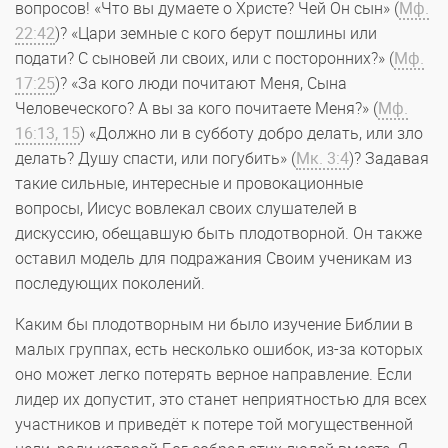
вопросов! «Что вы думаете о Христе? Чей Он сын» (
Мф.
22:42
)? «Цари земные с кого берут пошлины или
подати? С сыновей ли своих, или с посторонних?» (
Мф.
17:25
)? «За кого люди почитают Меня, Сына
Человеческого? А вы за кого почитаете Меня?» (
Мф.
16:13, 15
) «Должно ли в субботу добро делать, или зло
делать? Душу спасти, или погубить» (
Мк. 3:4
)? Задавая
такие сильные, интересные и провокационные
вопросы, Иисус вовлекал своих слушателей в
дискуссию, обещавшую быть плодотворной. Он также
оставил модель для подражания Своим ученикам из
последующих поколений.
Каким бы плодотворным ни было изучение Библии в
малых группах, есть несколько ошибок, из-за которых
оно может легко потерять верное направление. Если
лидер их допустит, это станет неприятностью для всех
участников и приведёт к потере той могущественной