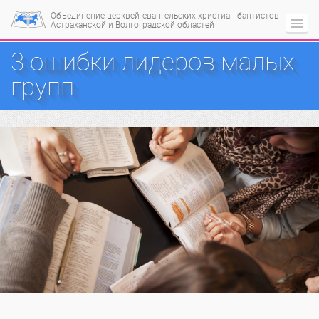
Объединение церквей
евангельских христиан-баптистов
Астраханской и Волгоградской областей
3 ошибки лидеров малых
групп