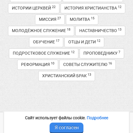
22
12
ИСТОРИИ ЦЕРКВЕЙ
ИСТОРИЯ ХРИСТИАНСТВА
27
15
МИССИЯ
МОЛИТВА
18
13
МОЛОДЁЖНОЕ СЛУЖЕНИЕ
НАСТАВНИЧЕСТВО
17
12
ОБУЧЕНИЕ
ОТЦЫ И ДЕТИ
12
7
ПОДРОСТКОВОЕ СЛУЖЕНИЕ
ПРОПОВЕДНИКУ
10
16
РЕФОРМАЦИЯ
СОВЕТЫ СЛУЖИТЕЛЮ
13
ХРИСТИАНСКИЙ БРАК
Сайт использует файлы cookie.
Подробнее
2014—2026
Медиа служение
baptist-volga.ru
Контакты и реквизиты
Я согласен