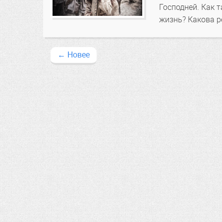
Господней. Как 
жизнь? Какова р
←
Новее