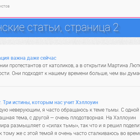
тистов
ские статьи, страница 2
ция важна даже сейчас
ении протестантов от католиков, а в открытии Мартина Лют
ости. Они подходят к нашему времени больше, чем вы дума
у. Три истины, которым нас учит Хэллоуин
дую неверующим, я часто обращаюсь к теме тьмы. С одной
рашная тема, с другой — очень плодотворная. На Хэллоуин
ира размышляет о «силах тьмы», так что и я решил подели
к тому же с этой темой я очень часто сталкиваюсь во врем