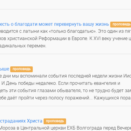
к весть о благодати может перевернуть вашу жизнь
проповедь
реводится с латыни как «только благодатью». Это один из пя
ов христианской Реформации в Европе. К XVI веку учение 
адикальных перемен.
рыше
проповедь
е дни мы вспоминали события последней недели жизни Ии
. И День победы недалеко. Если прочитать евангелия и
еть эти события глазами обывателя, то не трудно будет за
ебе даёт пройти через полосу поражений... Кажущихся пор
 страданиях Христа
проповедь
 Мороза в Центральной церкви ЕХБ Волгограда перед Вечер