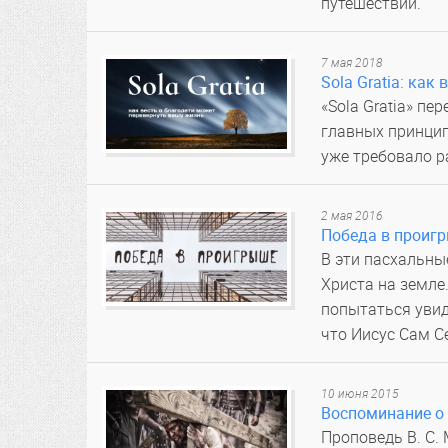
путешествий.
7 мая 2018
Sola Gratia: ка
«Sola Gratia» пе
главных принцип
уже требовало р
2 мая 2016
Победа в проиг
В эти пасхальны
Христа на земле
попытаться увид
что Иисус Сам С
10 июня 2015
Воспоминание о
Проповедь В. С.