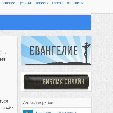
Главное
Церкви
Новости
Газета
Контакты
ера
ете!
ться
Адреса церквей
я своих