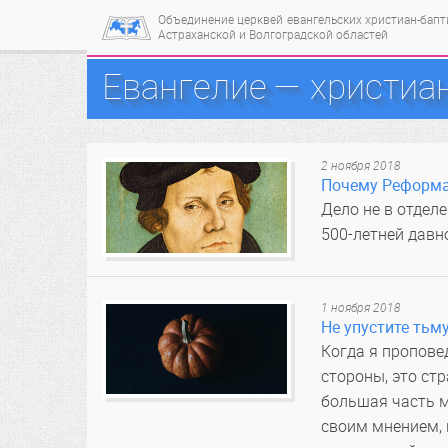
Объединение церквей
евангельских христиан-бап
Астраханской и Волгоградской областей
Евангелие — христиан
2 ноября 2018
Почему Реформа
Дело не в отдел
500-летней давн
1 ноября 2018
Не упустите тьм
Когда я пропове
стороны, это ст
большая часть м
своим мнением, 