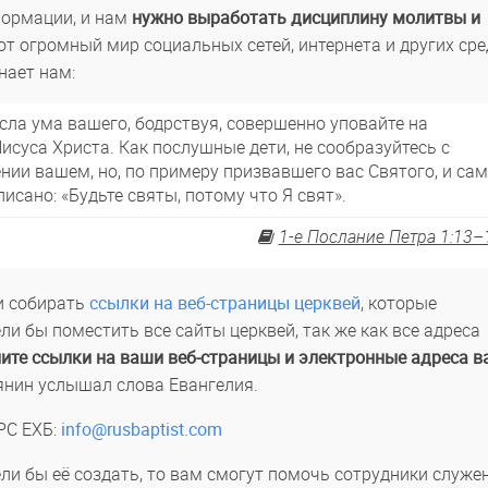
формации, и нам
нужно выработать дисциплину молитвы и
от огромный мир социальных сетей, интернета и других сре
нает нам:
сла ума вашего, бодрствуя, совершенно уповайте на
суса Христа. Как послушные дети, не сообразуйтесь с
ии вашем, но, по примеру призвавшего вас Святого, и са
писано: «Будьте святы, потому что Я свят».
1-е Послание Петра 1:13–
и собирать
ссылки на веб-страницы церквей
, которые
и бы поместить все сайты церквей, так же как все адреса
ите ссылки на ваши веб-страницы и электронные адреса 
нин услышал слова Евангелия.
РС ЕХБ:
info@rusbaptist.com
тели бы её создать, то вам смогут помочь сотрудники служе