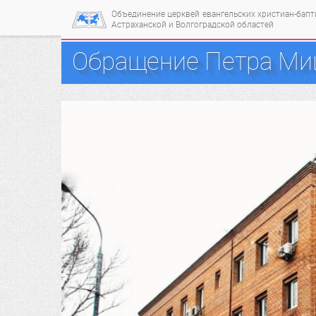
Объединение церквей
евангельских христиан-бап
Астраханской и Волгоградской областей
Обращение Петра Миц