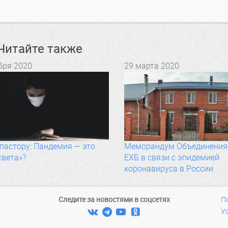
Читайте также
бря 2020
29 марта 2020
пастору: Пандемия — это
Меморандум Объединения
света»?
ЕХБ в связи с эпидемией
коронавируса в России
Следите за новостями в соцсетях
П




У