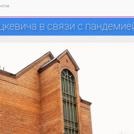
тистов
кевича в связи с пандемие