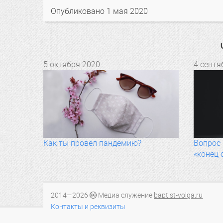
Опубликовано
1 мая 2020
5 октября 2020
4 сентя
Как ты провёл пандемию?
Вопрос 
«конец 
2014—2026
Медиа служение
baptist-volga.ru
Контакты и реквизиты