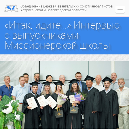
Объединение церквей
евангельских христиан-баптистов
Астраханской и Волгоградской областей
«Итак, идите…» Интервью
с выпускниками
Миссионерской школы