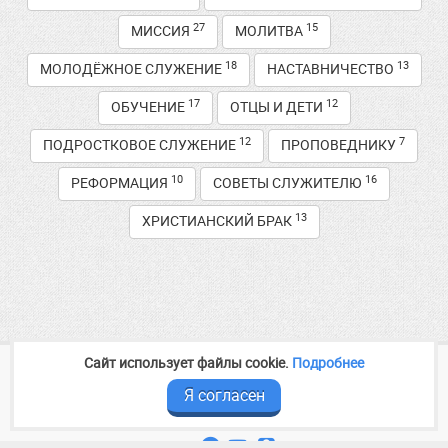
27
15
МИССИЯ
МОЛИТВА
18
13
МОЛОДЁЖНОЕ СЛУЖЕНИЕ
НАСТАВНИЧЕСТВО
17
12
ОБУЧЕНИЕ
ОТЦЫ И ДЕТИ
12
7
ПОДРОСТКОВОЕ СЛУЖЕНИЕ
ПРОПОВЕДНИКУ
10
16
РЕФОРМАЦИЯ
СОВЕТЫ СЛУЖИТЕЛЮ
13
ХРИСТИАНСКИЙ БРАК
Сайт использует файлы cookie.
Подробнее
2014—2026
Медиа служение
baptist-volga.ru
Контакты и реквизиты
Я согласен
Следите за новостями в соцсетях



