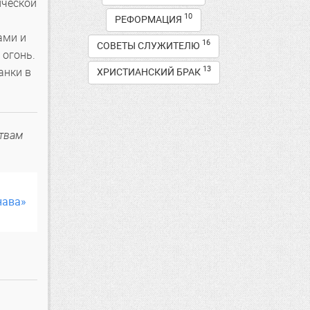
ической
10
РЕФОРМАЦИЯ
ами и
16
СОВЕТЫ СЛУЖИТЕЛЮ
 огонь.
13
анки в
ХРИСТИАНСКИЙ БРАК
твам
нава»