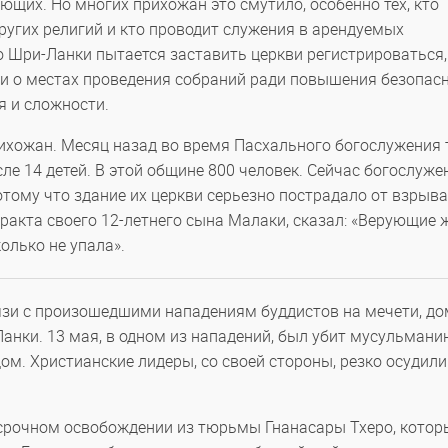
ющих. Но многих прихожан это смутило, особенно тех, кто
ругих религий и кто проводит служения в арендуемых
о Шри-Ланки пытается заставить церкви регистрироваться,
и о местах проведения собраний ради повышения безопас
я и сложности.
рихожан. Месяц назад во время Пасхального богослужения
сле 14 детей. В этой общине 800 человек. Сейчас богослуже
тому что здание их церкви серьезно пострадало от взрыва
ракта своего 12-летнего сына Малаки, сказал: «Верующие
олько не упала».
вязи с произошедшими нападениям буддистов на мечети, до
нки. 13 мая, в одном из нападений, был убит мусульманин
ом. Христианские лидеры, со своей стороны, резко осудили
осрочном освобождении из тюрьмы Гнанасары Тхеро, котор