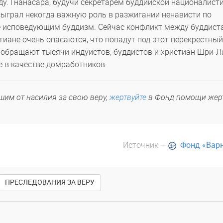
ду. Гнанасара, будучи секретарем буддийской националист
сыграл некогда важную роль в разжигании ненависти по
 исповедующим буддизм. Сейчас конфликт между буддист
иане очень опасаются, что попадут под этот перекрестный
 обращают тысячи индуистов, буддистов и христиан Шри-Л
е в качестве домработников.
шим от насилия за свою веру,
жертвуйте
в Фонд помощи жер
Источник —
Фонд «Вар
ПРЕСЛЕДОВАНИЯ ЗА ВЕРУ