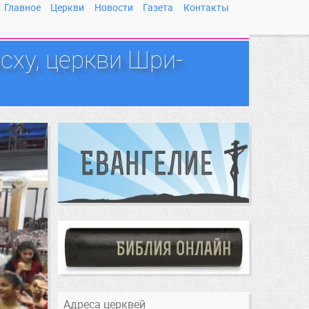
Главное
Церкви
Новости
Газета
Контакты
сху, церкви Шри-
Адреса церквей