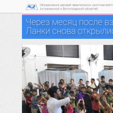
Объединение церквей
евангельских христиан-бап
Астраханской и Волгоградской областей
Через месяц после в
Ланки снова открыли