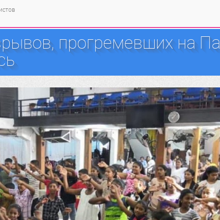
тистов
зрывов, прогремевших на Па
сь