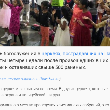
сь богослужения в
церквях, пострадавших на Па
ыты четыре недели после произошедших в них
ек и оставивших свыше 500 раненых.
 пасхальные взрывы в Шри-Ланке
)
а церквям закрыться на время. В других церквях, которые
а охрана и полицейский патруль.
рмацию о местах проведения христианских собраний, о к