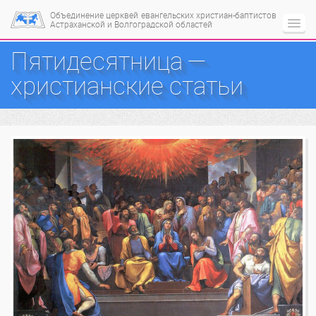
Объединение церквей
евангельских христиан-баптистов
Астраханской и Волгоградской областей
Пятидесятница —
христианские статьи