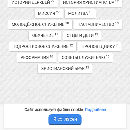
22
12
ИСТОРИИ ЦЕРКВЕЙ
ИСТОРИЯ ХРИСТИАНСТВА
27
15
МИССИЯ
МОЛИТВА
18
13
МОЛОДЁЖНОЕ СЛУЖЕНИЕ
НАСТАВНИЧЕСТВО
17
12
ОБУЧЕНИЕ
ОТЦЫ И ДЕТИ
12
7
ПОДРОСТКОВОЕ СЛУЖЕНИЕ
ПРОПОВЕДНИКУ
10
16
РЕФОРМАЦИЯ
СОВЕТЫ СЛУЖИТЕЛЮ
13
ХРИСТИАНСКИЙ БРАК
Сайт использует файлы cookie.
Подробнее
2014—2026
Медиа служение
baptist-volga.ru
Контакты и реквизиты
Я согласен
Следите за новостями в соцсетях