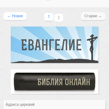
←
Новее
Старее
→
1
2
Адреса церквей