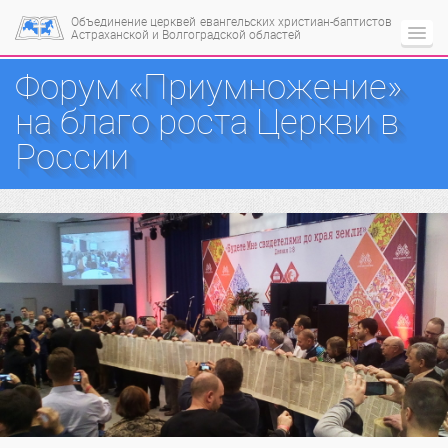
Объединение церквей
евангельских христиан-баптистов
Астраханской и Волгоградской областей
Форум «Приумножение»
на благо роста Церкви в
России