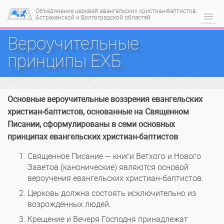
Объединение церквей
евангельских христиан-баптистов
Астраханской и Волгоградской областей
Вероучительные
принципы ЕХБ
Основные вероучительные воззрения евангельских
христиан-баптистов, основанные на Священном
Писании, сформулированы в семи основных
принципах евангельских христиан-баптистов
:
Священное Писание — книги Ветхого и Нового
Заветов (канонические) являются основой
вероучения евангельских христиан-баптистов.
Церковь должна состоять исключительно из
возрождённых людей.
Крещение и Вечеря Господня принадлежат