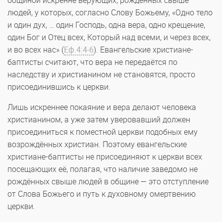
общиной искренне верующих, рождённых свыше
людей, у которых, согласно Слову Божьему, «Одно тело
и один дух, … один Господь, одна вера, одно крещение,
один Бог и Отец всех, Который над всеми, и через всех,
и во всех нас» (
Еф.4:4-6
). Евангельские христиане-
баптисты считают, что вера не передаётся по
наследству и христианином не становятся, просто
присоединившись к церкви.
Лишь искреннее покаяние и вера делают человека
христианином, а уже затем уверовавший должен
присоединиться к поместной церкви подобных ему
возрождённых христиан. Поэтому евангельские
христиане-баптисты не присоединяют к церкви всех
посещающих её, полагая, что наличие заведомо не
рождённых свыше людей в общине — это отступление
от Слова Божьего и путь к духовному омертвению
церкви.