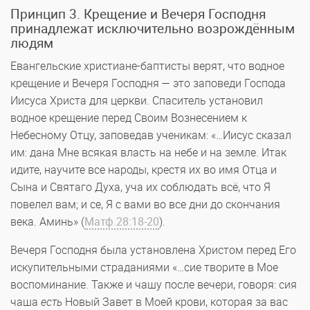
Принцип 3. Крещение и Вечеря Господня
принадлежат исключительно возрождённым
людям
Евангельские христиане-баптисты верят, что водное
крещение и Вечеря Господня — это заповеди Господа
Иисуса Христа для церкви. Спаситель установил
водное крещение перед Своим Вознесением к
Небесному Отцу, заповедав ученикам: «…Иисус сказал
им: дана Мне всякая власть на небе и на земле. Итак
идите, научите все народы, крестя их во имя Отца и
Сына и Святаго Духа, уча их соблюдать всё, что Я
повелел вам; и се, Я с вами во все дни до скончания
века. Аминь» (
Матф.28:18-20
).
Вечеря Господня была установлена Христом перед Его
искупительными страданиями «…сие творите в Мое
воспоминание. Также и чашу после вечери, говоря: сия
чаша
есть
Новый Завет в Моей крови, которая за вас