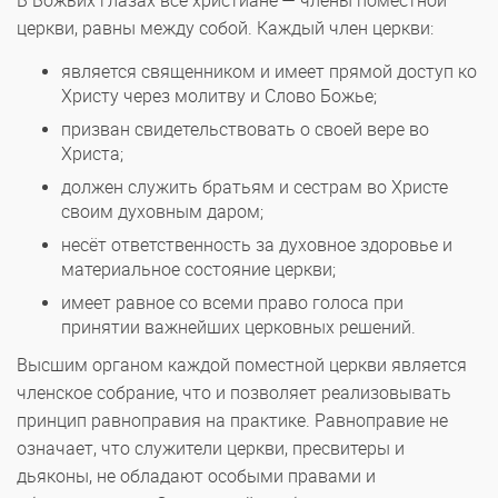
В Божьих глазах все христиане — члены поместной
церкви, равны между собой. Каждый член церкви:
является священником и имеет прямой доступ ко
Христу через молитву и Слово Божье;
призван свидетельствовать о своей вере во
Христа;
должен служить братьям и сестрам во Христе
своим духовным даром;
несёт ответственность за духовное здоровье и
материальное состояние церкви;
имеет равное со всеми право голоса при
принятии важнейших церковных решений.
Высшим органом каждой поместной церкви является
членское собрание, что и позволяет реализовывать
принцип равноправия на практике. Равноправие не
означает, что служители церкви, пресвитеры и
дьяконы, не обладают особыми правами и