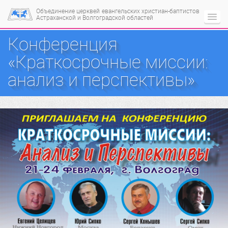
Объединение церквей
евангельских христиан-баптистов
Астраханской и Волгоградской областей
Конференция
«Краткосрочные миссии:
анализ и перспективы»