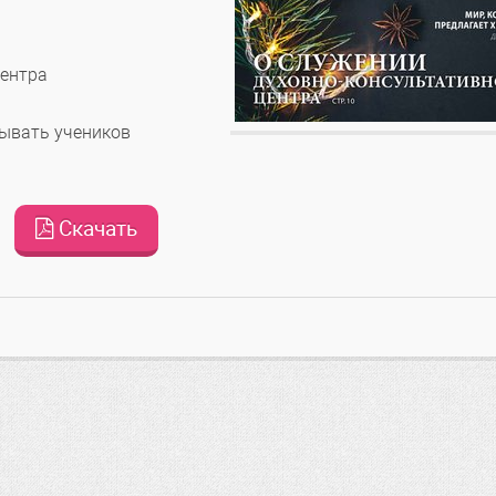
центра
тывать учеников
Скачать