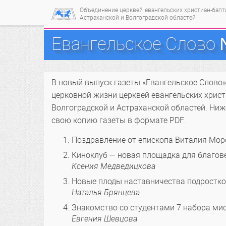
Объединение церквей
евангельских христиан-бап
Астраханской и Волгоградской областей
Евангельское Слово
В новый выпуск газеты «Евангельское Слово
церковной жизни церквей евангельских хрис
Волгоградской и Астраханской областей. Ниж
свою копию газеты в формате PDF.
Поздравление от епископа Виталия Мор
Киноклуб — новая площадка для благов
Ксения Медведицкова
Новые плоды наставничества подростков
Наталья Брянцева
Знакомство со студентами 7 набора ми
Евгения Шевцова