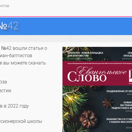
тистов
 №42
» №42 вошли статьи о
тиан-баптистов
е вы можете скачать
оза
естия
 в 2022 году
ссионерской школы