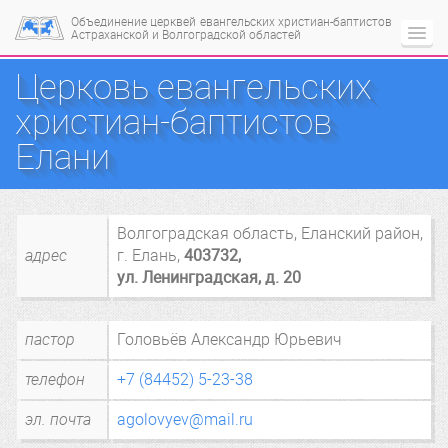
Объединение церквей
евангельских христиан-баптистов
Астраханской и Волгоградской областей
Церковь евангельских
христиан-баптистов
Елани
Волгоградская область
, Еланский район,
адрес
г. Елань
,
403732
,
ул. Ленинградская, д. 20
пастор
Головьёв Александр Юрьевич
телефон
+7 (84452) 5-23-38
эл. почта
agolovyev@mail.ru