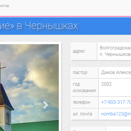
тистов
ие» в Чернышках
Волгоградска
адрес
п. Чернышков
пастор
Диков Алексе
год
2002
основания
телефон
+7-903-317-7
эл. почта
nomba123@ma