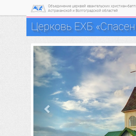
Объединение церквей
евангельских христиан-бап
Астраханской и Волгоградской областей
Церковь ЕХБ «Спасен