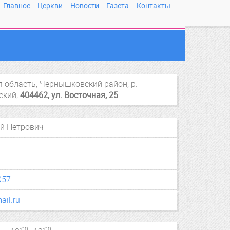
Главное
Церкви
Новости
Газета
Контакты
я область
, Чернышковский район,
р.
ский
,
404462
,
ул. Восточная, 25
й Петрович
057
il.ru
:00
:00