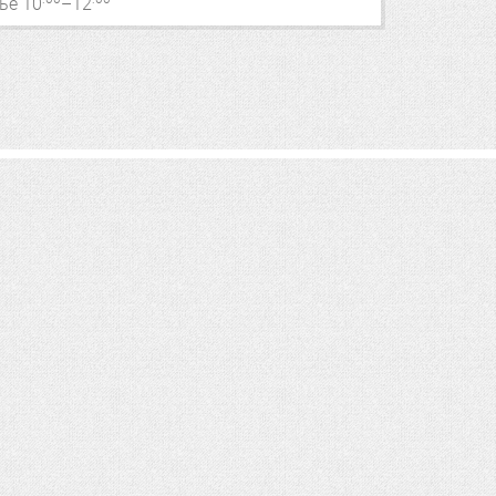
нье
10
–12