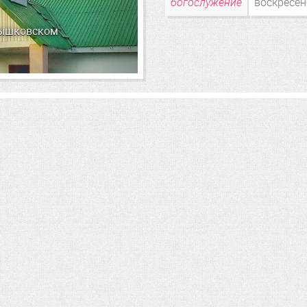
богослужение
воскресе
нышковском